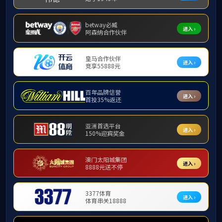
学院新闻
更多>>
30
2026-03