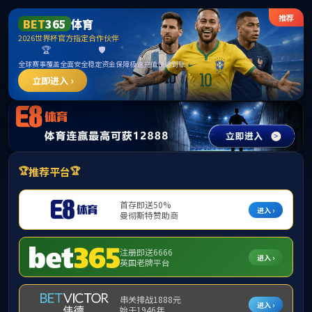
yl88858永利(中国)股份有限公司-官网
首
学
师
人
科
党
学
领
页
院
资
才
学
群
生
导
概
队
培
研
工
工
信
况
伍
养
究
作
作
箱